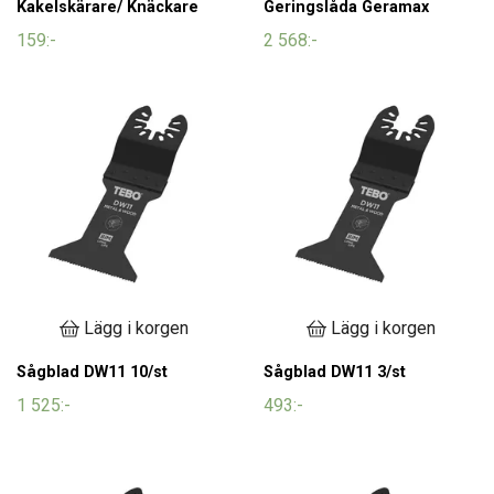
Kakelskärare/ Knäckare
Geringslåda Geramax
159:-
2 568:-
Lägg i korgen
Lägg i korgen
Sågblad DW11 10/st
Sågblad DW11 3/st
1 525:-
493:-