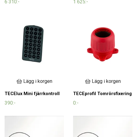
6 310:-
1 625:-
Lägg i korgen
Lägg i korgen
TECElux Mini fjärrkontroll
TECEprofil Tomrörsfixering
390:-
0:-