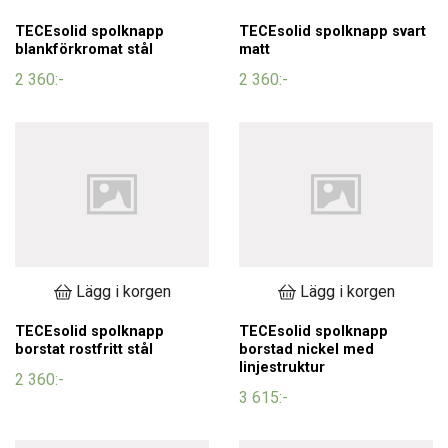
TECEsolid spolknapp
TECEsolid spolknapp svart
blankförkromat stål
matt
2 360:-
2 360:-
Lägg i korgen
Lägg i korgen
TECEsolid spolknapp
TECEsolid spolknapp
borstat rostfritt stål
borstad nickel med
linjestruktur
2 360:-
3 615:-