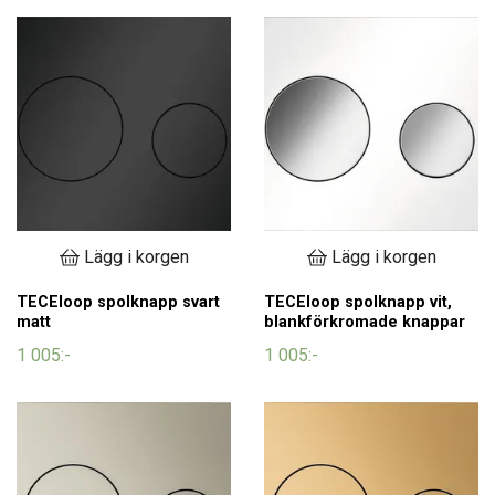
Lägg i korgen
Lägg i korgen
TECEloop spolknapp svart
TECEloop spolknapp vit,
matt
blankförkromade knappar
1 005:-
1 005:-