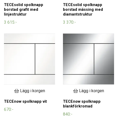
TECEsolid spolknapp
TECEsolid spolknapp
borstad grafit med
borstad mässing med
linjestruktur
diamantstruktur
3 615:-
3 370:-
Lägg i korgen
Lägg i korgen
TECEnow spolknapp vit
TECEnow spolknapp
blankförkromad
670:-
840:-