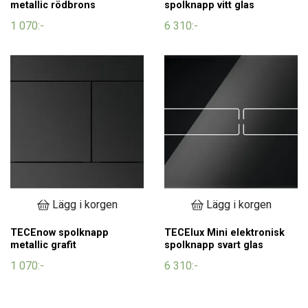
metallic rödbrons
spolknapp vitt glas
1 070:-
6 310:-
Lägg i korgen
Lägg i korgen
TECEnow spolknapp
TECElux Mini elektronisk
metallic grafit
spolknapp svart glas
1 070:-
6 310:-