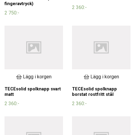
fingeravtryck)
2 360:-
2 750:-
Lägg i korgen
Lägg i korgen
TECEsolid spolknapp svart
TECEsolid spolknapp
matt
borstat rostfritt stål
2 360:-
2 360:-