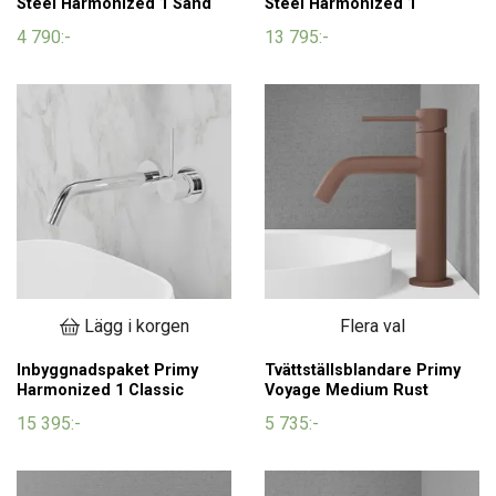
Steel Harmonized 1 Sand
Steel Harmonized 1
4 790:-
13 795:-
Lägg i korgen
Flera val
Inbyggnadspaket Primy
Tvättställsblandare Primy
Harmonized 1 Classic
Voyage Medium Rust
15 395:-
5 735:-