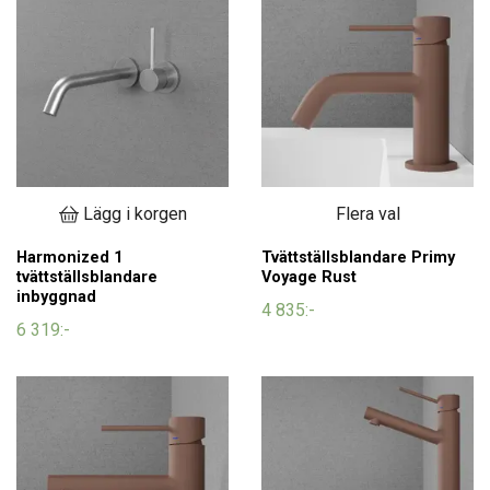
Lägg i korgen
Flera val
Harmonized 1
Tvättställsblandare Primy
tvättställsblandare
Voyage Rust
inbyggnad
4 835:-
6 319:-