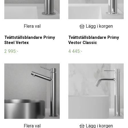
Flera val
Lägg i korgen
Tvättställsblandare Primy
Tvättställsblandare Primy
Steel Vertex
Vector Classic
2 995:-
4 445:-
Flera val
Lägg i korgen