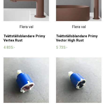
Flera val
Flera val
Tvättställsblandare Primy
Tvättställsblandare Primy
Vertex Rust
Vector High Rust
4 835:-
5 735:-