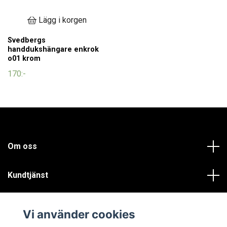
Lägg i korgen
Svedbergs
handdukshängare enkrok
o01 krom
170:-
Om oss
Kundtjänst
Läs mer
Vi använder cookies