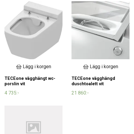
Lägg i korgen
Lägg i korgen
TECEone vägghängt wc-
TECEone vägghängd
porslin vit
duschtoalett vit
4 735:-
21 860:-