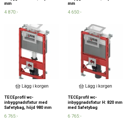
mm
mm
4 870:-
4 650:-
Lägg i korgen
Lägg i korgen
TECEprofil wc-
TECEprofil wc-
inbyggnadsfixtur med
inbyggnadsfixtur H: 820 mm
Safetybag, höjd 980 mm
med Safetybag
6 765:-
6 765:-