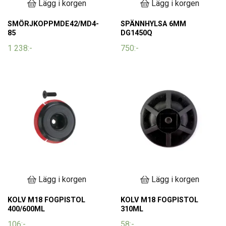
Lägg i korgen
Lägg i korgen
SMÖRJKOPPMDE42/MD4-
SPÄNNHYLSA 6MM
85
DG1450Q
1 238:-
750:-
Lägg i korgen
Lägg i korgen
KOLV M18 FOGPISTOL
KOLV M18 FOGPISTOL
400/600ML
310ML
106:-
58:-