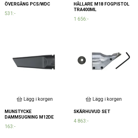
ÖVERGÅNG PCS/WDC
HÅLLARE M18 FOGPISTOL
TRA400ML
531:-
1 656:-
Lägg i korgen
Lägg i korgen
MUNSTYCKE
SKÄRHUVUD SET
DAMMSUGNING M12DE
4 863:-
163:-