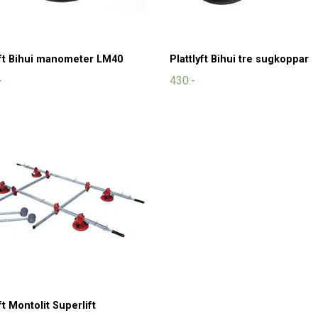
yft Bihui manometer LM40
Plattlyft Bihui tre sugkoppar
-
430:-
ft Montolit Superlift