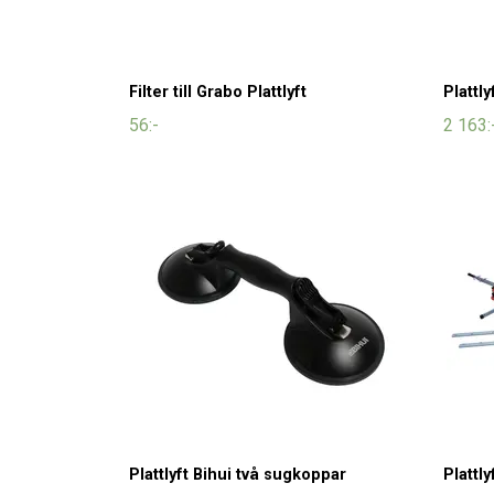
Filter till Grabo Plattlyft
Plattl
56:-
2 163:
Plattlyft Bihui två sugkoppar
Plattly