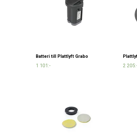
Batteri till Plattlyft Grabo
Plattl
1 101:-
2 205: