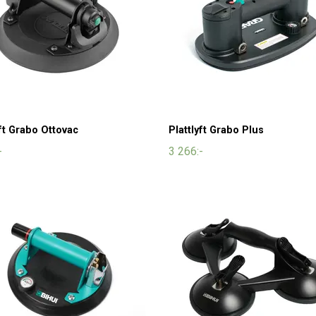
yft Grabo Ottovac
Plattlyft Grabo Plus
-
3 266:-