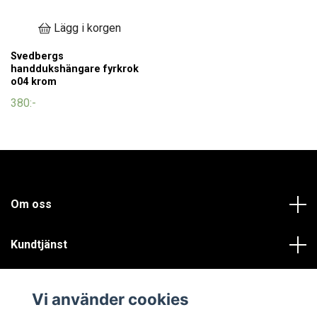
Lägg i korgen
Svedbergs
handdukshängare fyrkrok
o04 krom
380:-
Om oss
Kundtjänst
Läs mer
Vi använder cookies