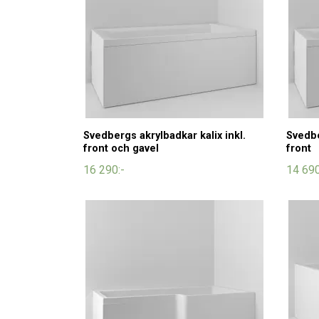
Svedbergs akrylbadkar kalix inkl.
Svedbe
front och gavel
front
16 290:-
14 690