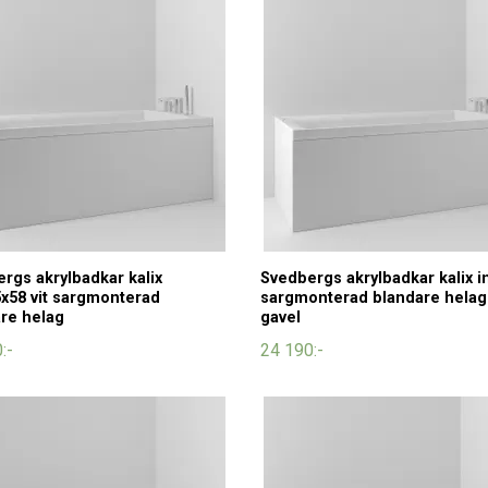
rgs akrylbadkar kalix
Svedbergs akrylbadkar kalix in
x58 vit sargmonterad
sargmonterad blandare helag
re helag
gavel
:-
24 190:-