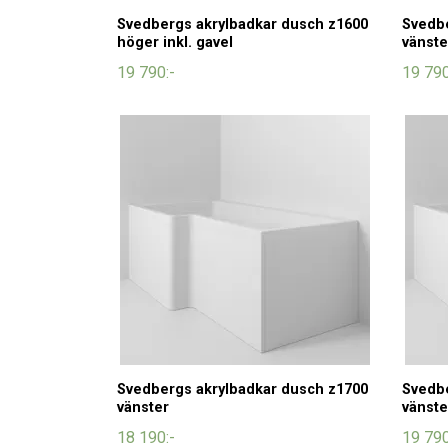
Svedbergs akrylbadkar dusch z1600
Svedbe
höger inkl. gavel
vänste
19 790:-
19 790
Svedbergs akrylbadkar dusch z1700
Svedbe
vänster
vänste
18 190:-
19 790