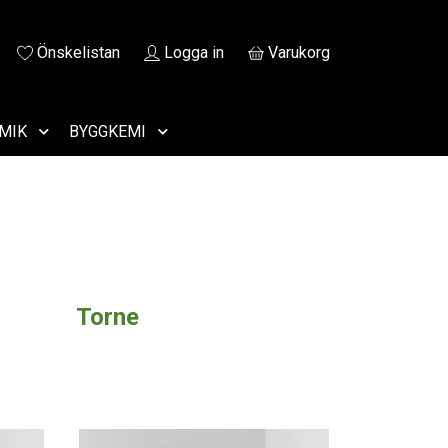
Önskelistan
Logga in
Varukorg
MIK
BYGGKEMI
Torne