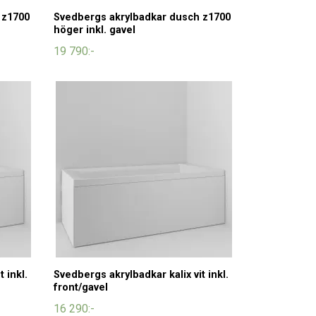
 z1700
Svedbergs akrylbadkar dusch z1700
höger inkl. gavel
19 790:-
 inkl.
Svedbergs akrylbadkar kalix vit inkl.
front/gavel
16 290:-