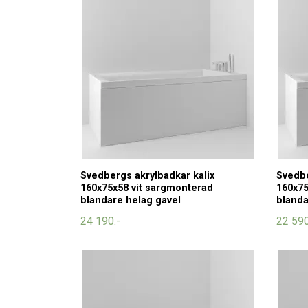
Svedbergs akrylbadkar kalix
Svedbe
160x75x58 vit sargmonterad
160x75
blandare helag gavel
blanda
24 190:-
22 590