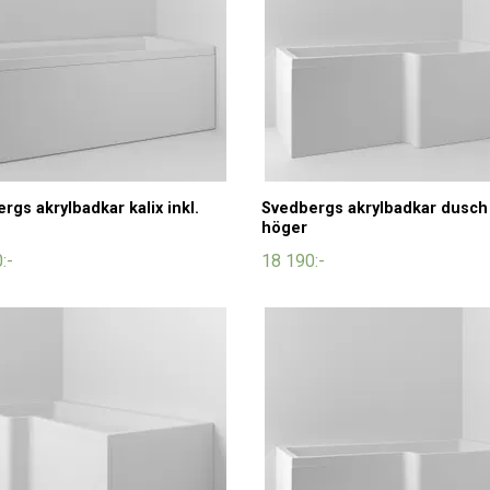
rgs akrylbadkar kalix inkl.
Svedbergs akrylbadkar dusch
höger
:-
18 190:-