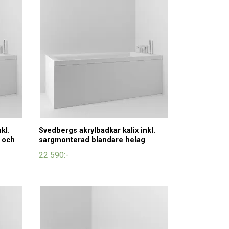
kl.
Svedbergs akrylbadkar kalix inkl.
 och
sargmonterad blandare helag
22 590:-