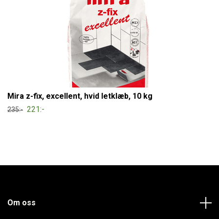
Mira z-fix, excellent, hvid letklæb, 10 kg
221:-
235:-
Om oss