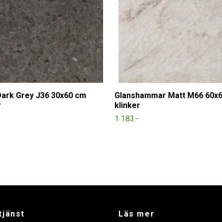
ark Grey J36 30x60 cm
Glanshammar Matt M66 60x
r
klinker
1 183:-
tjänst
Läs mer