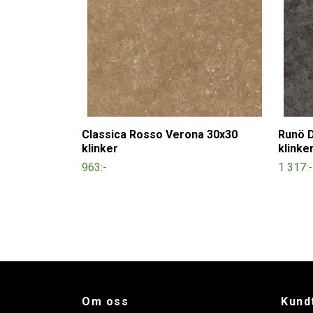
Classica Rosso Verona 30x30
Runö D
klinker
klinke
963:-
1 317:-
Om oss
Kund