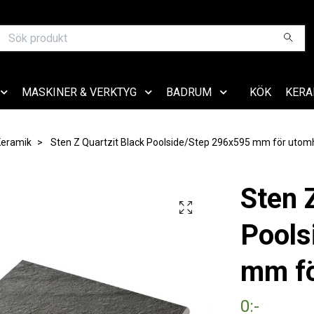
MASKINER & VERKTYG
BADRUM
KÖK
KERA
Keramik
Sten Z Quartzit Black Poolside/Step 296x595 mm för utom
Sten 
Pools
mm f
0:-