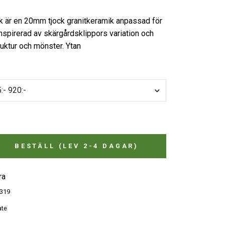
ck är en 20mm tjock granitkeramik anpassad för
nspirerad av skärgårdsklippors variation och
truktur och mönster. Ytan
:- 920:-
BESTÄLL (LEV 2-4 DAGAR)
ra
319
ate