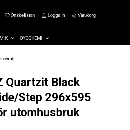
Önskelistan
Logga in
Varukorg
MIK
BYGGKEMI
husbruk
Z Quartzit Black
ide/Step 296x595
ör utomhusbruk