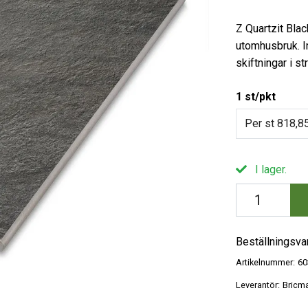
Z Quartzit Bla
utomhusbruk. I
skiftningar i s
1 st/pkt
Per st 818,85
I lager.
Beställningsva
Artikelnummer:
60
Leverantör:
Bricm