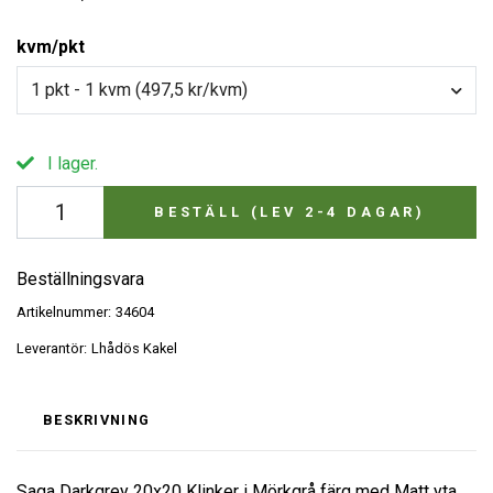
kvm/pkt
1 pkt - 1 kvm (497,5 kr/kvm)
I lager.
BESTÄLL (LEV 2-4 DAGAR)
Beställningsvara
Artikelnummer:
34604
Leverantör:
Lhådös Kakel
BESKRIVNING
Saga Darkgrey 20x20 Klinker i Mörkgrå färg med Matt yta