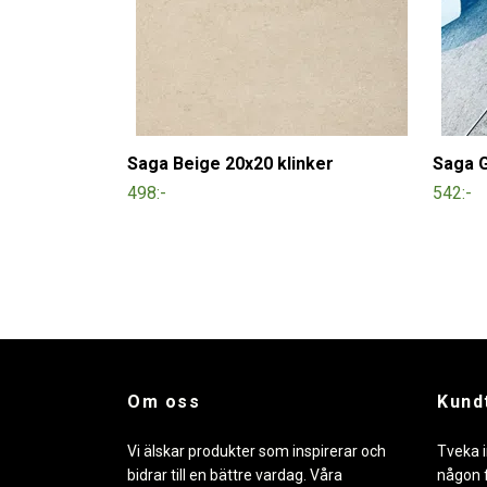
Saga Beige 20x20 klinker
Saga G
498:-
542:-
Om oss
Kund
Vi älskar produkter som inspirerar och
Tveka i
bidrar till en bättre vardag. Våra
någon f