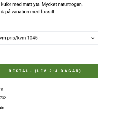
a kulör med matt yta. Mycket naturtrogen,
rik på variation med fossill
 kvm pris/kvm 1045:-
BESTÄLL (LEV 2-4 DAGAR)
ra
702
ate