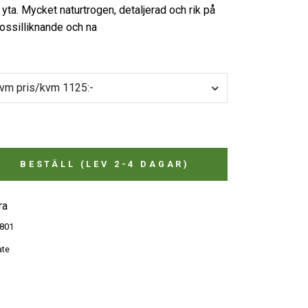
yta. Mycket naturtrogen, detaljerad och rik på
fossilliknande och na
 kvm pris/kvm 1125:-
BESTÄLL (LEV 2-4 DAGAR)
ra
801
ate