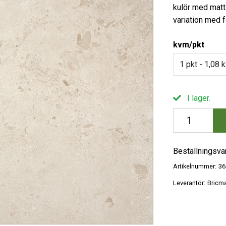
kulör med matt 
variation med 
kvm/pkt
1 pkt - 1,08
I lager.
Beställningsva
Artikelnummer:
36
Leverantör:
Bricm