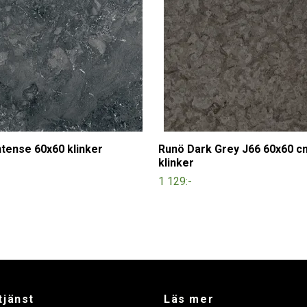
ntense 60x60 klinker
Runö Dark Grey J66 60x60 c
klinker
1 129:-
tjänst
Läs mer