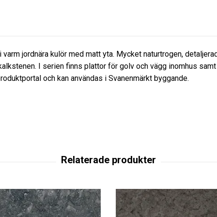
i varm jordnära kulör med matt yta. Mycket naturtrogen, detaljera
a kalkstenen. I serien finns plattor för golv och vägg inomhus 
sproduktportal och kan användas i Svanenmärkt byggande.