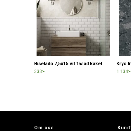
Biselado 7,5x15 vit fasad kakel
Kryo I
333:-
1 134:-
Om oss
Kund