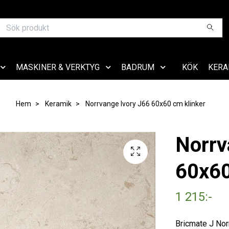
MASKINER & VERKTYG
BADRUM
KÖK
KERA
Hem
Keramik
Norrvange Ivory J66 60x60 cm klinker
Norrv
60x60
1 215:-
Bricmate J Norr