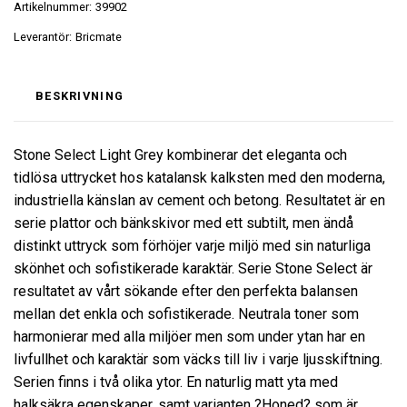
Artikelnummer:
39902
Leverantör:
Bricmate
BESKRIVNING
Stone Select Light Grey kombinerar det eleganta och
tidlösa uttrycket hos katalansk kalksten med den moderna,
industriella känslan av cement och betong. Resultatet är en
serie plattor och bänkskivor med ett subtilt, men ändå
distinkt uttryck som förhöjer varje miljö med sin naturliga
skönhet och sofistikerade karaktär. Serie Stone Select är
resultatet av vårt sökande efter den perfekta balansen
mellan det enkla och sofistikerade. Neutrala toner som
harmonierar med alla miljöer men som under ytan har en
livfullhet och karaktär som väcks till liv i varje ljusskiftning.
Serien finns i två olika ytor. En naturlig matt yta med
halksäkra egenskaper, samt varianten ?Honed? som är