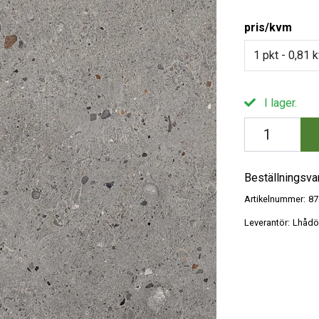
pris/kvm
1 pkt - 0,81 
I lager.
Beställningsva
Artikelnummer:
87
Leverantör:
Lhådö