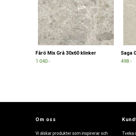
Fårö Mix Grå 30x60 klinker
Saga G
1 040:-
498:-
Om oss
Kund
Vi älskar produkter som inspirerar och
Tveka i