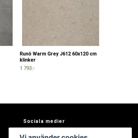
Runö Warm Grey J612 60x120 cm
klinker
1 793:-
Sociala medier
Facebook
Vi använder cookies