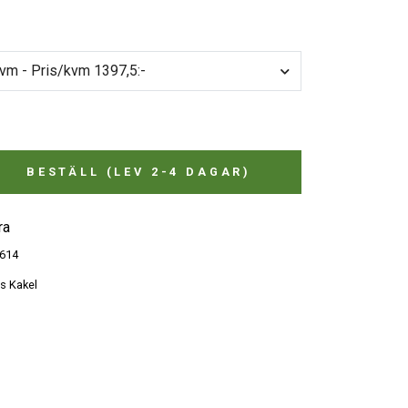
kvm - Pris/kvm 1397,5:-
BESTÄLL (LEV 2-4 DAGAR)
ra
614
s Kakel