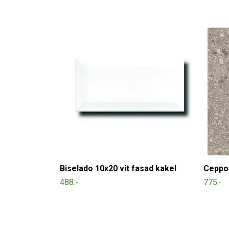
Biselado 10x20 vit fasad kakel
Ceppo 
488:-
775:-