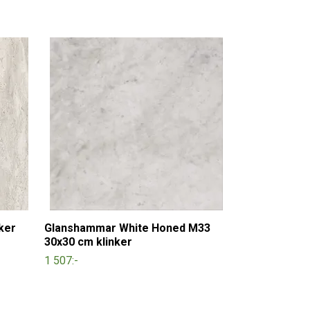
nker
Glanshammar White Honed M33
30x30 cm klinker
1 507:-