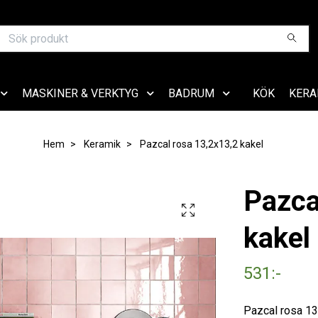
MASKINER & VERKTYG
BADRUM
KÖK
KERA
Hem
Keramik
Pazcal rosa 13,2x13,2 kakel
Pazca
kakel
531:-
Pazcal rosa 13