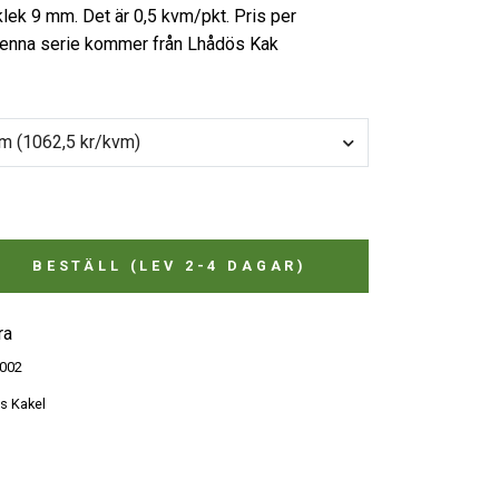
klek 9 mm. Det är 0,5 kvm/pkt. Pris per
Denna serie kommer från Lhådös Kak
1 pkt - 0,5 kvm (1062,5 kr/kvm)
BESTÄLL (LEV 2-4 DAGAR)
ra
002
s Kakel