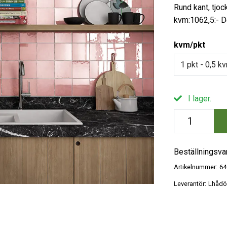
Rund kant, tjoc
kvm:1062,5:- 
kvm/pkt
I lager.
Beställningsva
Artikelnummer:
64
Leverantör:
Lhådö