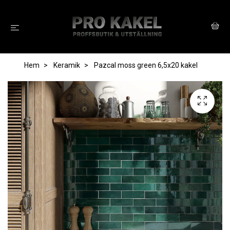
Hem
Keramik
Pazcal moss green 6,5x20 kakel