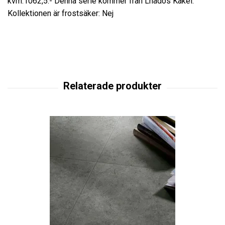
kvm:1062,5:- Denna serie kommer från Lhådös Kakel.
Kollektionen är frostsäker: Nej