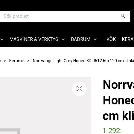
MASKINER & VERKTYG
BADRUM
KÖK
KERA
m
Keramik
Norrvange Light Grey Honed 3D J612 60x120 cm klink
Norrv
Hone
cm kl
1 292:-