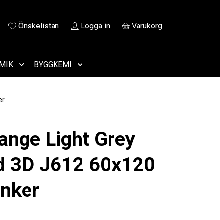
Önskelistan
Logga in
Varukorg
MIK
BYGGKEMI
er
ange Light Grey
d 3D J612 60x120
inker