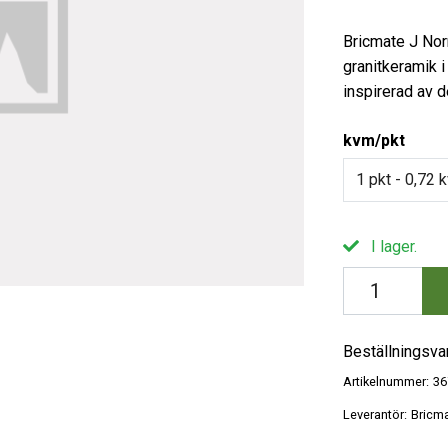
Bricmate J Nor
granitkeramik i
inspirerad av d
kvm/pkt
1 pkt - 0,72
I lager.
Beställningsva
Artikelnummer:
36
Leverantör:
Bricm