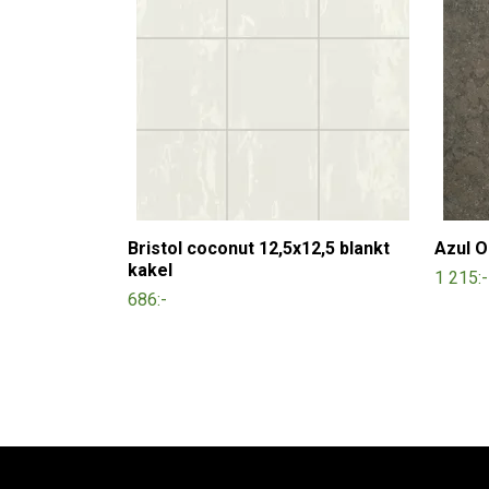
Bristol coconut 12,5x12,5 blankt
Azul O
kakel
1 215:-
686:-