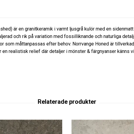
ed) är en granitkeramik i varmt ljusgrå kulör med en sidenmatt 
erad och rik på variation med fossilliknande och naturliga detaljer 
som måttanpassas efter behov. Norrvange Honed är tillverkad m
n realistisk relief där detaljer i mönster & färgnyanser känns vi