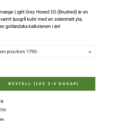
rvange Light Grey Honed 3D (Brushed) är en
 varmt ljusgrå kulör med en sidenmatt yta,
en gotländska kalkstenen i ant
 kvm pris/kvm 1795:-
BESTÄLL (LEV 2-4 DAGAR)
ra
720
ate