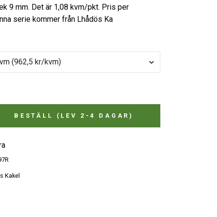
lek 9 mm. Det är 1,08 kvm/pkt. Pris per
enna serie kommer från Lhådös Ka
1 pkt - 1,08 kvm (962,5 kr/kvm)
BESTÄLL (LEV 2-4 DAGAR)
ra
97R
s Kakel