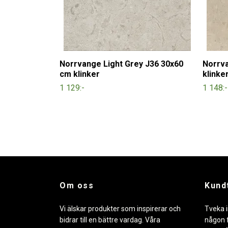
Norrvange Light Grey J36 30x60
Norrv
cm klinker
klinke
1 129:-
1 148:-
Om oss
Kund
Vi älskar produkter som inspirerar och
Tveka i
bidrar till en bättre vardag. Våra
någon f