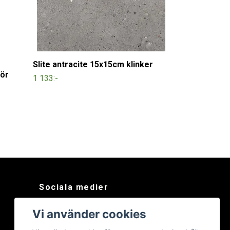
Slite antracite 15x15cm klinker
för
1 133:-
Sociala medier
Facebook
Vi använder cookies
Instagram