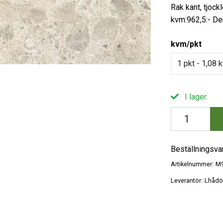
Rak kant, tjock
kvm:962,5:- D
kvm/pkt
I lager.
Beställningsva
Artikelnummer:
M
Leverantör:
Lhådö