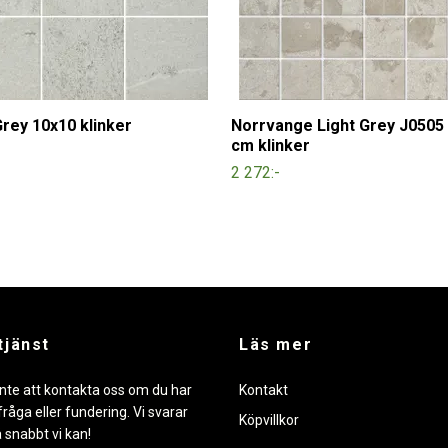
rey 10x10 klinker
Norrvange Light Grey J0505
cm klinker
2 272:-
tjänst
Läs mer
nte att kontakta oss om du har
Kontakt
råga eller fundering. Vi svarar
Köpvillkor
å snabbt vi kan!