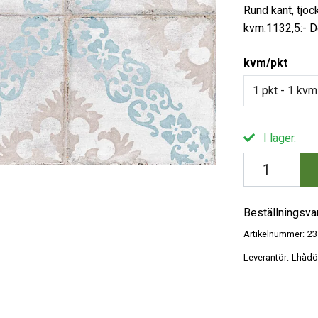
Rund kant, tjoc
kvm:1132,5:- 
kvm/pkt
I lager.
Beställningsva
Artikelnummer:
23
Leverantör:
Lhådö