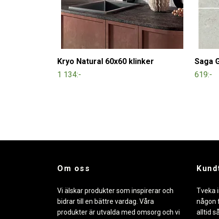
Kryo Natural 60x60 klinker
Saga G
1 134:-
619:-
Om oss
Kund
Vi älskar produkter som inspirerar och
Tveka i
bidrar till en bättre vardag. Våra
någon f
produkter är utvalda med omsorg och vi
alltid s