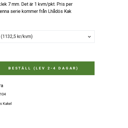
klek 7 mm. Det är 1 kvm/pkt. Pris per
Denna serie kommer från Lhådös Kak
1 pkt - 1 kvm (1132,5 kr/kvm)
BESTÄLL (LEV 2-4 DAGAR)
ra
104
s Kakel