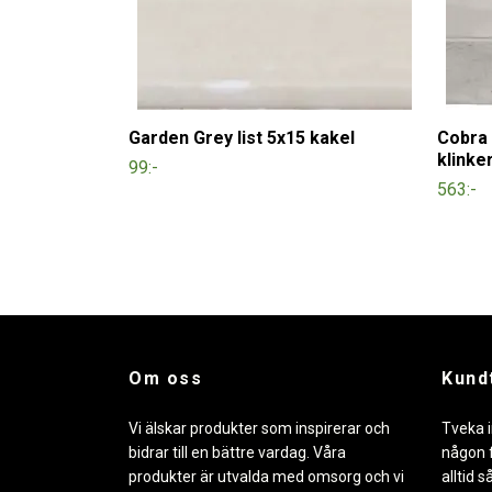
Garden Grey list 5x15 kakel
Cobra 
klinke
99:-
563:-
Om oss
Kund
Vi älskar produkter som inspirerar och
Tveka i
bidrar till en bättre vardag. Våra
någon f
produkter är utvalda med omsorg och vi
alltid s