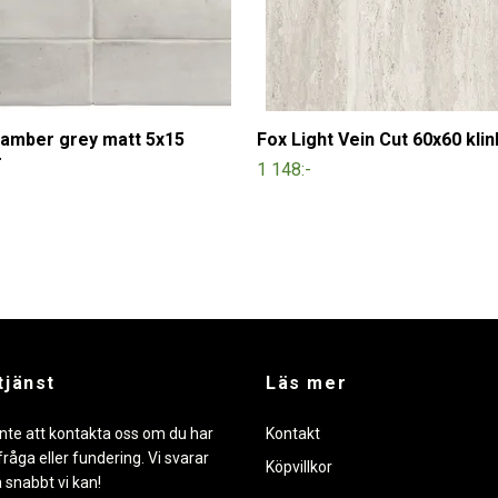
amber grey matt 5x15
Fox Light Vein Cut 60x60 kli
r
1 148:-
tjänst
Läs mer
nte att kontakta oss om du har
Kontakt
råga eller fundering. Vi svarar
Köpvillkor
å snabbt vi kan!