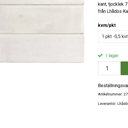
kant, tjocklek
från Lhådös Kak
kvm/pkt
1 pkt -0,5 kv
I lager.
Beställningsva
Artikelnummer:
27
Leverantör:
Lhådö