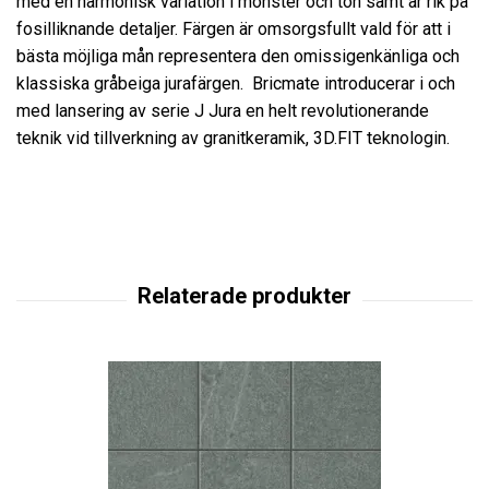
med en harmonisk variation i mönster och ton samt är rik på
fosilliknande detaljer. Färgen är omsorgsfullt vald för att i
bästa möjliga mån representera den omissigenkänliga och
klassiska gråbeiga jurafärgen. Bricmate introducerar i och
med lansering av serie J Jura en helt revolutionerande
teknik vid tillverkning av granitkeramik, 3D.FIT teknologin.