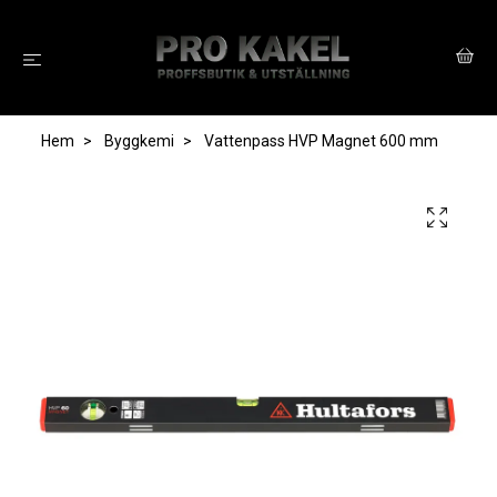
Hem
Byggkemi
Vattenpass HVP Magnet 600 mm