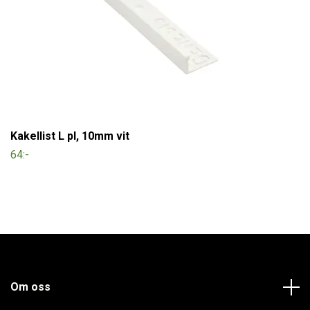
Kakellist L pl, 10mm vit
64:-
Om oss