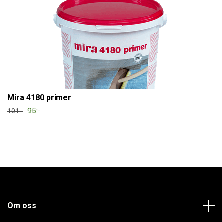
Mira 4180 primer
95:-
101:-
Om oss