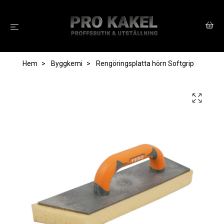
Hem
Byggkemi
Rengöringsplatta hörn Softgrip