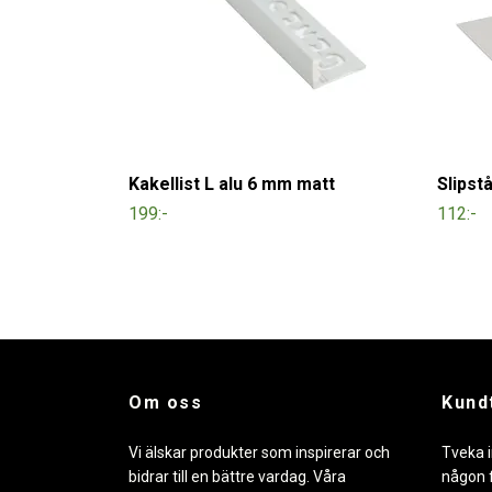
Kakellist L alu 6 mm matt
Slipst
199:-
112:-
Om oss
Kund
Vi älskar produkter som inspirerar och
Tveka i
bidrar till en bättre vardag. Våra
någon f