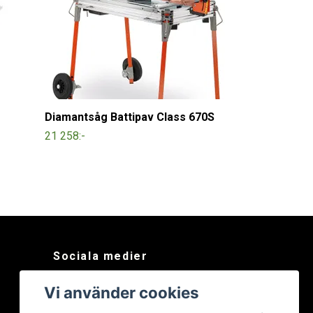
Diamantsåg Battipav Class 670S
21 258:-
Sociala medier
Facebook
Vi använder cookies
Instagram