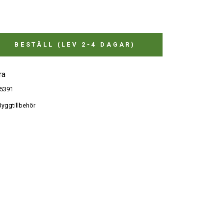
BESTÄLL (LEV 2-4 DAGAR)
ra
5391
yggtillbehör