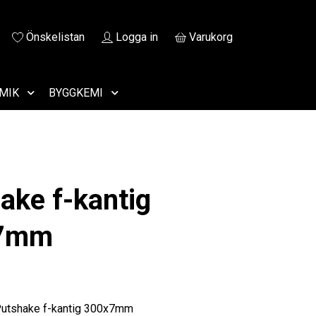
Önskelistan
Logga in
Varukorg
MIK
BYGGKEMI
ake f-kantig
7mm
Putshake f-kantig 300x7mm