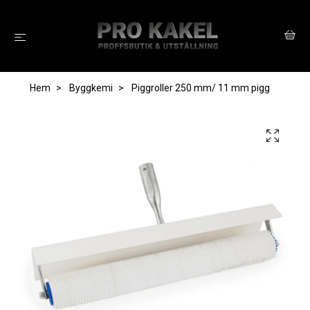
Hem
Byggkemi
Piggroller 250 mm/ 11 mm pigg