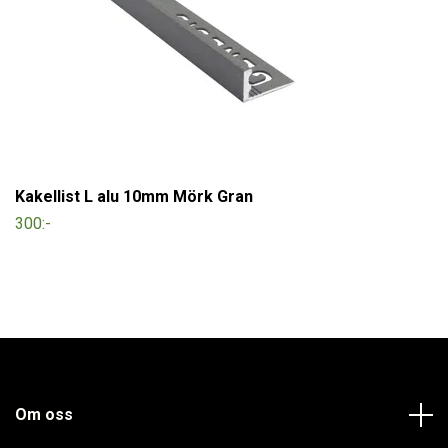
Kakellist L alu 10mm Mörk Gran
300:-
Om oss