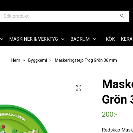
MASKINER & VERKTYG
BADRUM
KÖK
KERA
Hem
Byggkemi
Maskeringstejp Frog Grön 36 mm
Maske
Grön
200:-
Redskap Maske