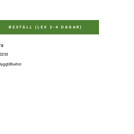
BESTÄLL (LEV 2-4 DAGAR)
ra
0253
yggtillbehör