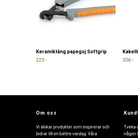
Keramiktång papegoj Softgrip
Kakell
225:-
306:-
Om oss
Kund
Vi älskar produkter som inspirerar och
Tveka i
bidrar till en bättre vardag. Våra
någon f