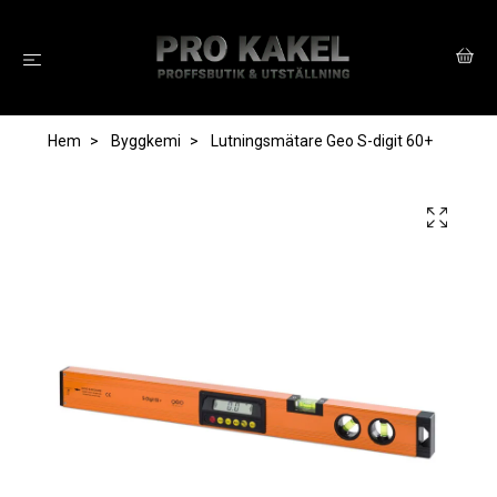
Hem
Byggkemi
Lutningsmätare Geo S-digit 60+