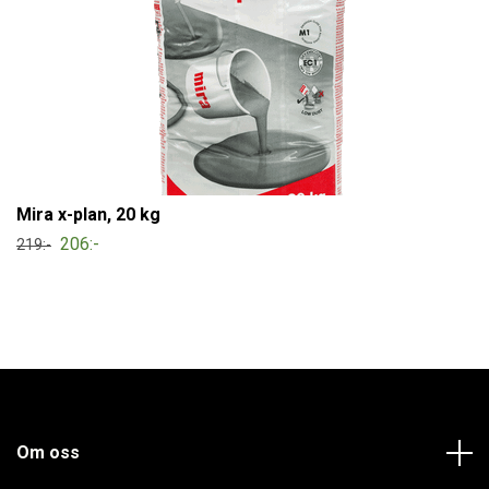
Mira x-plan, 20 kg
206:-
219:-
Om oss