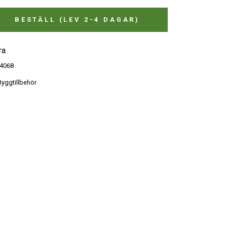
BESTÄLL (LEV 2-4 DAGAR)
ra
4068
yggtillbehör