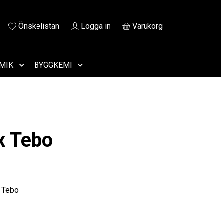
Önskelistan
Logga in
Varukorg
MIK
BYGGKEMI
x Tebo
x Tebo