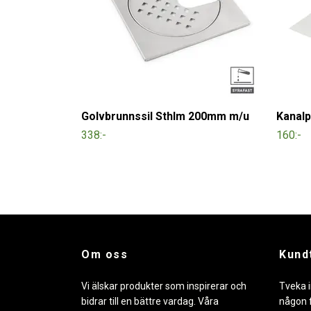
Golvbrunnssil Sthlm 200mm m/u
Kanalp
338:-
160:-
Om oss
Kund
Vi älskar produkter som inspirerar och
Tveka i
bidrar till en bättre vardag. Våra
någon f