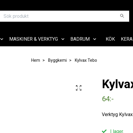
MASKINER & VERKTYG
BADRUM
KÖK
KERA
Hem
Byggkemi
Kylvax Tebo
Kylva
64:-
Verktyg Kylva
I lager.