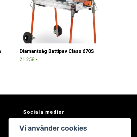
m
Diamantsåg Battipav Class 670S
21 258:-
Sociala medier
Facebook
Vi använder cookies
Instagram