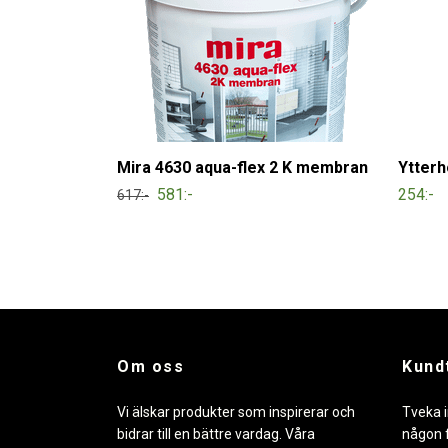
Mira 4630 aqua-flex 2 K membran
Ytterh
581:-
254:-
617:-
Om oss
Kund
Vi älskar produkter som inspirerar och
Tveka i
bidrar till en bättre vardag. Våra
någon f