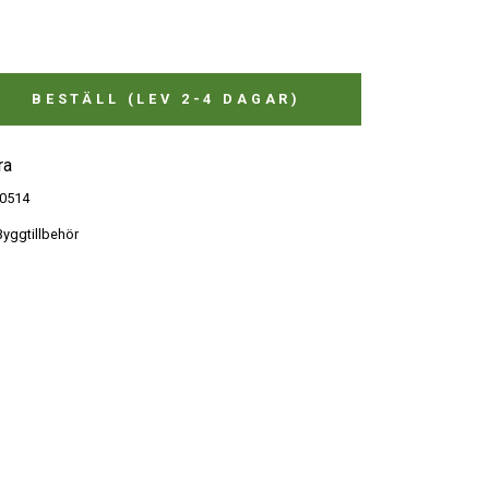
BESTÄLL (LEV 2-4 DAGAR)
ra
0514
yggtillbehör