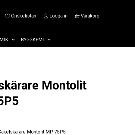
Önskelistan
Logga in
Varukorg
MIK
BYGGKEMI
skärare Montolit
5P5
 Kakelskärare Montolit MP 75P5