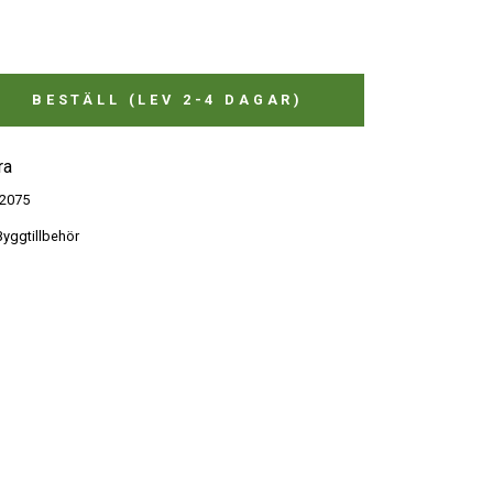
BESTÄLL (LEV 2-4 DAGAR)
ra
2075
yggtillbehör