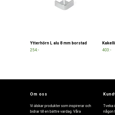
Ytterhörn L alu 8 mm borstad
Kakell
254:-
403:-
Om oss
Kund
Vi älskar produkter som inspirerar och
Tveka i
bidrar till en bättre vardag. Våra
någon f