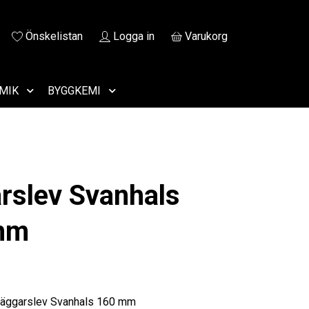
Önskelistan
Logga in
Varukorg
MIK
BYGGKEMI
arslev Svanhals
mm
Iläggarslev Svanhals 160 mm