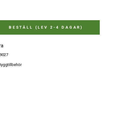
BESTÄLL (LEV 2-4 DAGAR)
ra
9027
yggtillbehör