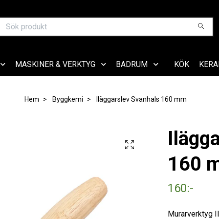
MASKINER & VERKTYG
BADRUM
KÖK
KERA
Hem
Byggkemi
Iläggarslev Svanhals 160 mm
Ilägg
160 
160:-
Murarverktyg 