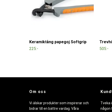
Keramiktång papegoj Softgrip
Trevhö
225:-
505:-
Om oss
Kund
Vi älskar produkter som inspirerar och
Tveka i
bidrar till en bättre vardag. Våra
någon f