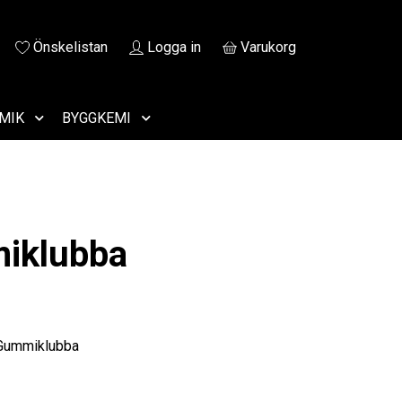
Önskelistan
Logga in
Varukorg
MIK
BYGGKEMI
iklubba
 Gummiklubba