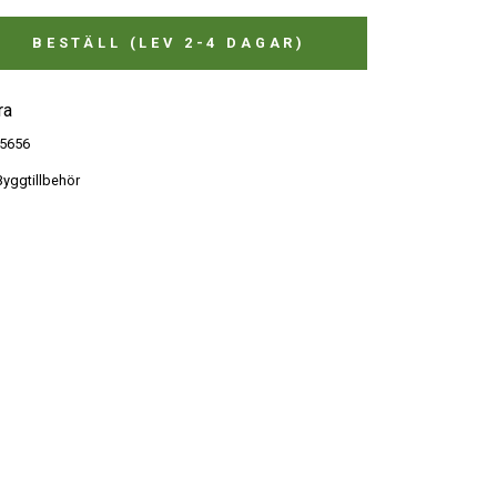
BESTÄLL (LEV 2-4 DAGAR)
ra
5656
yggtillbehör