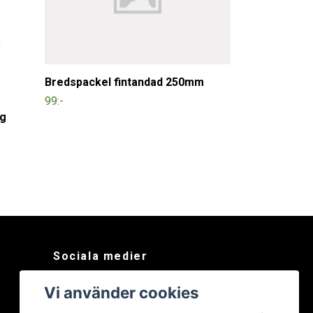
Bredspackel fintandad 250mm
99:-
ng
Sociala medier
Facebook
Vi använder cookies
Instagram