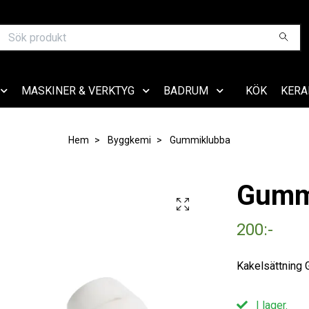
MASKINER & VERKTYG
BADRUM
KÖK
KERA
Hem
Byggkemi
Gummiklubba
Gumm
200:-
Kakelsättning
I lager.