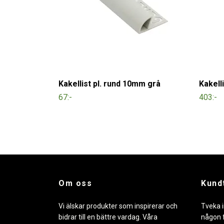
Kakellist pl. rund 10mm grå
Kakell
67:-
403:-
Om oss
Kund
Vi älskar produkter som inspirerar och
Tveka i
bidrar till en bättre vardag. Våra
någon f