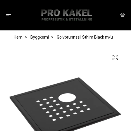
Hem
Byggkemi
Golvbrunnssil Sthlm Black m/u