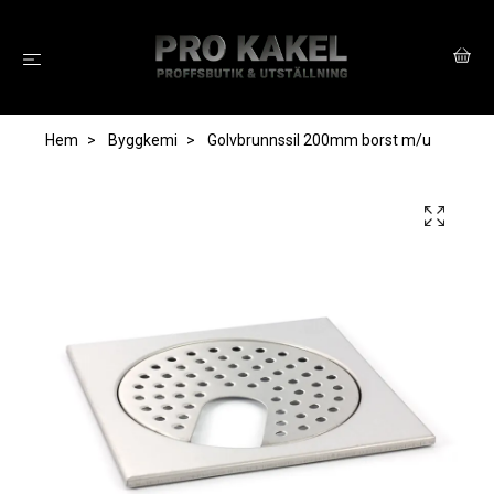
Hem
Byggkemi
Golvbrunnssil 200mm borst m/u