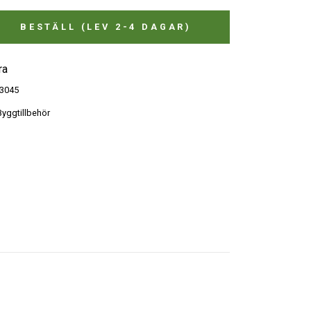
BESTÄLL (LEV 2-4 DAGAR)
ra
3045
yggtillbehör