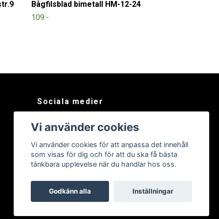
tr.9
Bågfilsblad bimetall HM-12-24
109:-
Sociala medier
Facebook
Vi använder cookies
Instagram
Vi använder cookies för att anpassa det innehåll
som visas för dig och för att du ska få bästa
tänkbara upplevelse när du handlar hos oss.
Godkänn alla
Inställningar