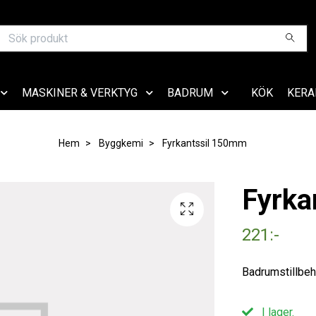
MASKINER & VERKTYG
BADRUM
KÖK
KERA
Hem
Byggkemi
Fyrkantssil 150mm
Fyrka
221:-
Badrumstillbe
I lager.