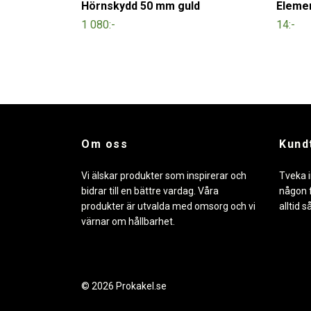
Hörnskydd 50 mm guld
Eleme
1 080:-
14:-
Om oss
Kund
Vi älskar produkter som inspirerar och
Tveka i
bidrar till en bättre vardag. Våra
någon f
produkter är utvalda med omsorg och vi
alltid s
värnar om hållbarhet.
© 2026 Prokakel.se