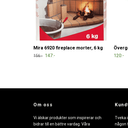
Mira 6920 fireplace morter, 6 kg
Övergå
147:-
120:-
156:-
Om oss
Kund
Vi älskar produkter som inspirerar och
Tveka i
bidrar till en bättre vardag. Våra
någon f