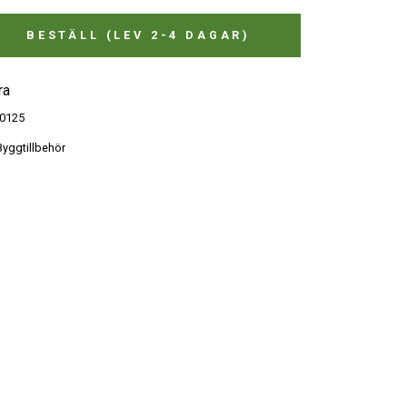
BESTÄLL (LEV 2-4 DAGAR)
ra
0125
yggtillbehör