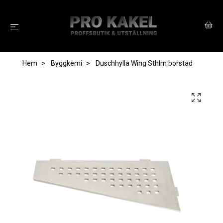
Hem
Byggkemi
Duschhylla Wing Sthlm borstad