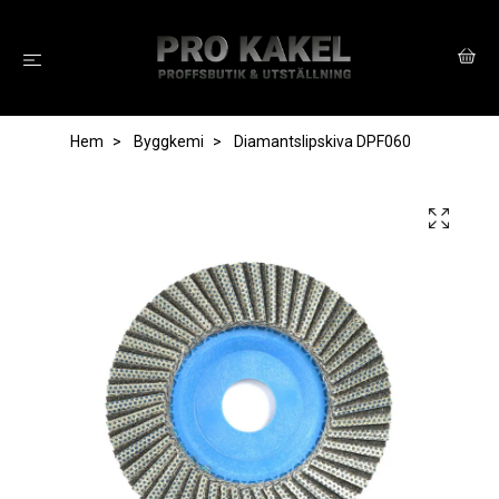
Hem
Byggkemi
Diamantslipskiva DPF060