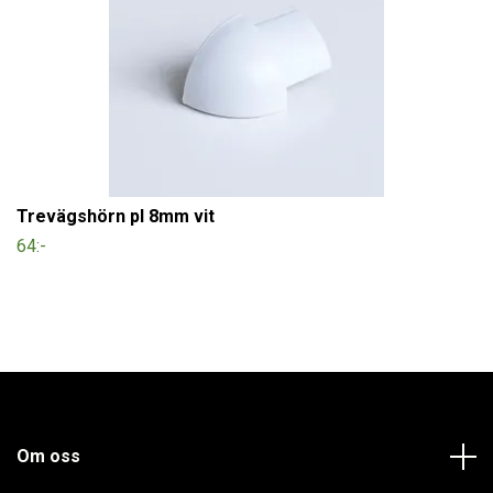
Trevägshörn pl 8mm vit
64:-
Om oss