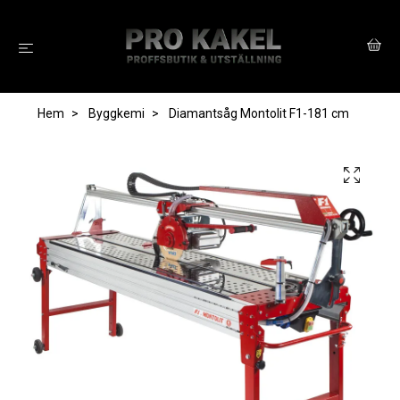
Hem
Byggkemi
Diamantsåg Montolit F1-181 cm