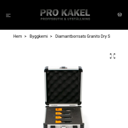
Hem
Byggkemi
Diamantborrsats Granito Dry S