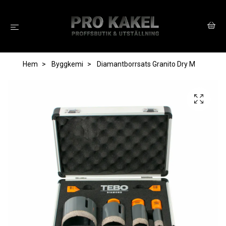
Hem
Byggkemi
Diamantborrsats Granito Dry M