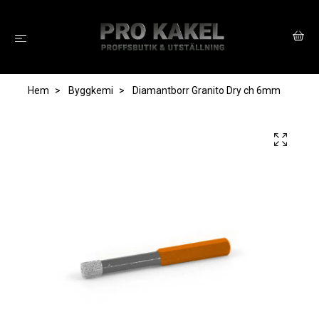
Hem
Byggkemi
Diamantborr Granito Dry ch 6mm