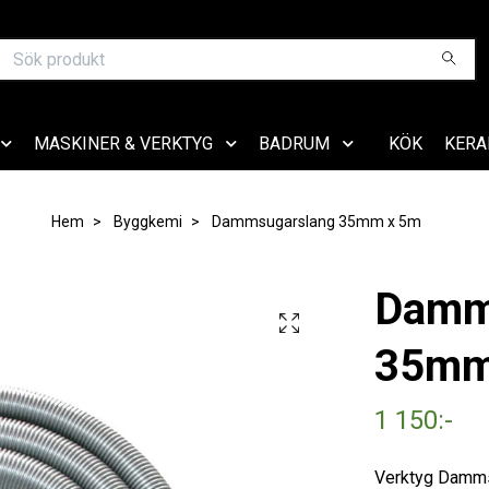
MASKINER & VERKTYG
BADRUM
KÖK
KERA
Hem
Byggkemi
Dammsugarslang 35mm x 5m
Damm
35mm
1 150:-
Verktyg Damm