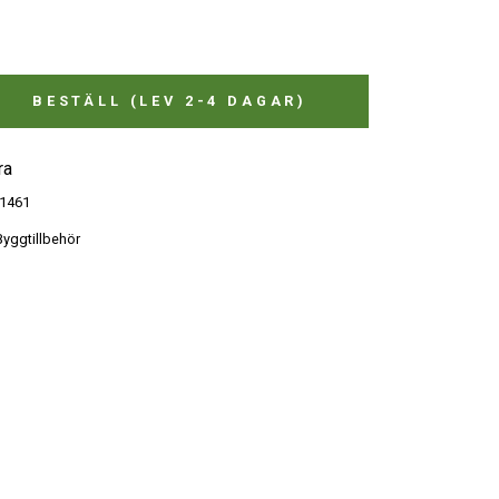
BESTÄLL (LEV 2-4 DAGAR)
ra
1461
yggtillbehör