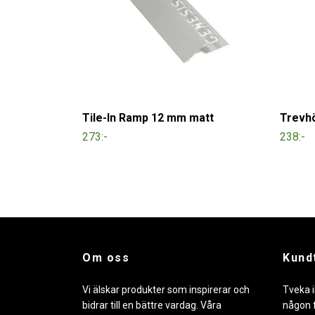
Tile-In Ramp 12 mm matt
Trevhö
273:-
238:-
Om oss
Kund
Vi älskar produkter som inspirerar och
Tveka i
bidrar till en bättre vardag. Våra
någon f